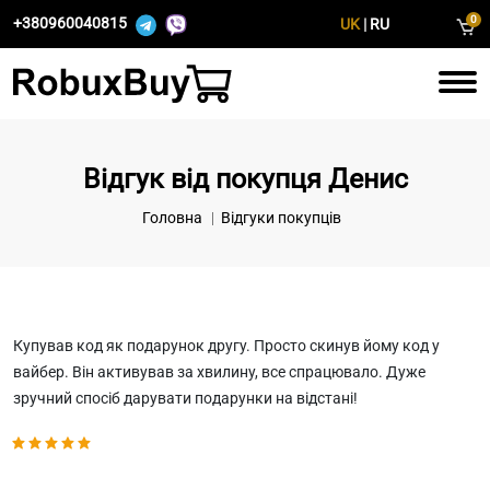
0
+380960040815
UK
|
RU
Відгук від покупця Денис
Головна
Відгуки покупців
Купував код як подарунок другу. Просто скинув йому код у
вайбер. Він активував за хвилину, все спрацювало. Дуже
зручний спосіб дарувати подарунки на відстані!